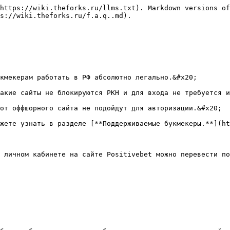
https://wiki.theforks.ru/llms.txt). Markdown versions of
s://wiki.theforks.ru/f.a.q..md).

кмекерам работать в РФ абсолютно легально.&#x20;

акие сайты не блокируются РКН и для входа не требуется и
от оффшорного сайта не подойдут для авторизации.&#x20;

жете узнать в разделе [**Поддерживаемые букмекеры.**](ht
 личном кабинете на сайте Positivebet можно перевести по