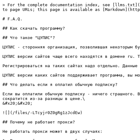
> For the complete documentation index, see [llms.txt](
to page URLs; this page is available as [Markdown](http
# F.A.Q.

## Как скачать программу?

## Что такое "ЦУПИС"?

ЦУПИС - сторонняя организация, позволившая некоторым бу
ЦУПИС версии сайтов чаще всего находятся в домене ru. Т
Регистрироваться на таких сайтах надо отдельно. Данные 
ЦУПИС версии каких сайтов поддерживает программа, вы мо
## Что делать если я оплатил обычную подписку?

Если вы оплатили обычную подписку - ничего страшного. В
сократится из-за разницы в цене.\

&#x20;&#x20;

![](/files/-LTcyjr0Z0gRg1zJcdEw)

## Почему не работает прокси?

Не работать прокси может в двух случаях:
